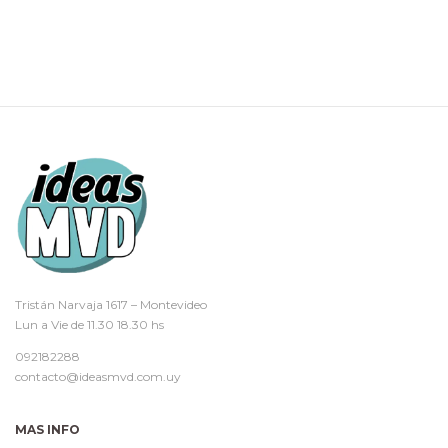
Tristán Narvaja 1617 – Montevideo
Lun a Vie de 11.30 18.30 hs
092182288
contacto@ideasmvd.com.uy
MAS INFO