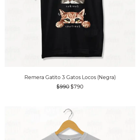
20% OFF
Remera Gatito 3 Gatos Locos (Negra)
El
El
$
990
$
790
precio
precio
original
actual
era:
es:
$990.
$790.