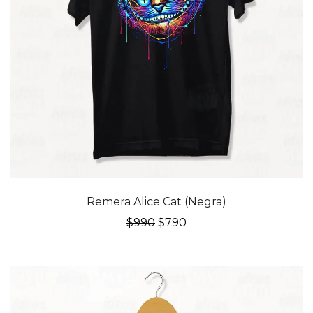
20% OFF
Remera Alice Cat (Negra)
El
El
$
990
$
790
precio
precio
original
actual
era:
es:
$990.
$790.