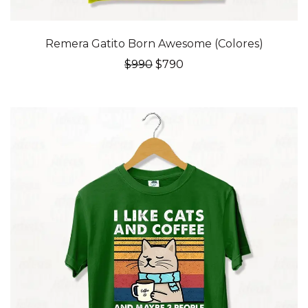
20% OFF
Remera Gatito Born Awesome (Colores)
El
El
$
990
$
790
precio
precio
original
actual
era:
es:
$990.
$790.