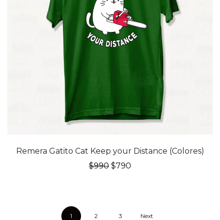
20% OFF
Remera Gatito Cat Keep your Distance (Colores)
El
El
$
990
$
790
precio
precio
original
actual
era:
es:
$990.
$790.
1
2
3
Next