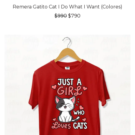
20% OFF
Remera Gatito Cat I Do What I Want (Colores)
El
El
$
990
$
790
precio
precio
original
actual
era:
es:
$990.
$790.