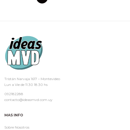
Tristán Narvaja 1617 – Montevideo
Lun a Vie de 11.30 18.30 hs
092182288
contacto@ideasmvd.com.uy
MAS INFO
Sobre Nosotros