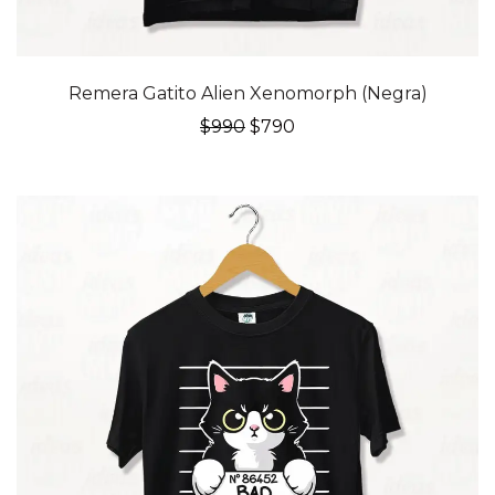
20% OFF
Remera Gatito Alien Xenomorph (Negra)
El
El
$
990
$
790
precio
precio
original
actual
era:
es:
$990.
$790.