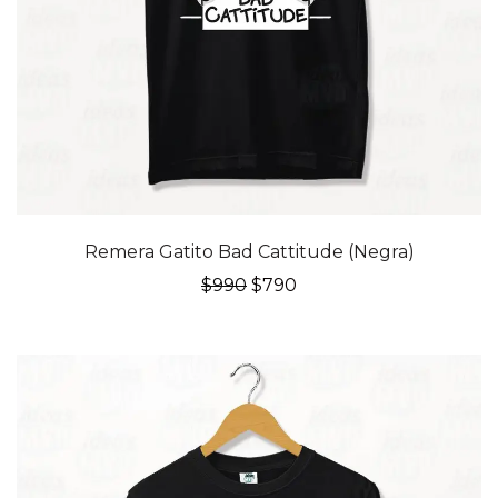
20% OFF
Remera Gatito Bad Cattitude (Negra)
El
El
$
990
$
790
precio
precio
original
actual
era:
es:
$990.
$790.