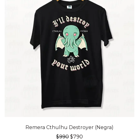
20% OFF
Remera Cthulhu Destroyer (Negra)
El
El
$
990
$
790