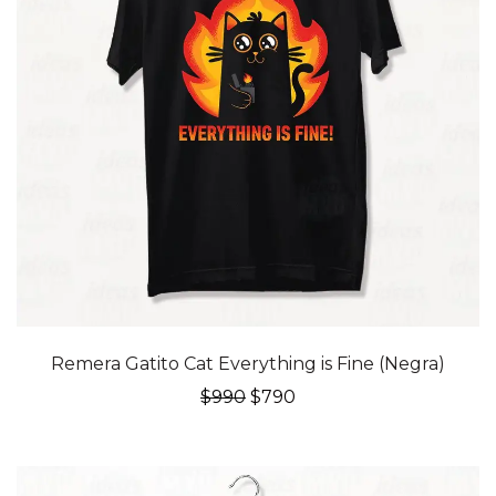
20% OFF
Remera Gatito Cat Everything is Fine (Negra)
El
El
$
990
$
790
precio
precio
original
actual
era:
es:
$990.
$790.