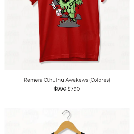
20% OFF
Remera Cthulhu Awakews (Colores)
El
El
$
990
$
790
precio
precio
original
actual
era:
es:
$990.
$790.