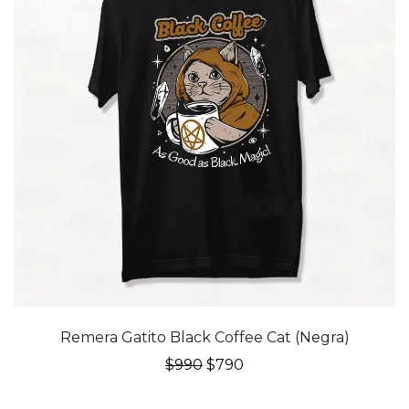
20% OFF
Remera Gatito Black Coffee Cat (Negra)
El
El
$
990
$
790
precio
precio
original
actual