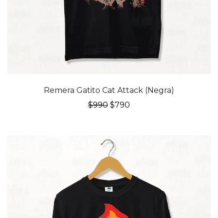
20% OFF
Remera Gatito Cat Attack (Negra)
El
El
$
990
$
790
precio
precio
original
actual
era:
es:
$990.
$790.