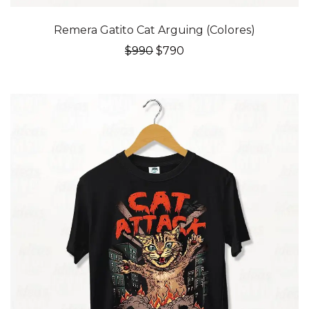
20% OFF
Remera Gatito Cat Arguing (Colores)
El
El
$
990
$
790
precio
precio
original
actual
era:
es:
$990.
$790.