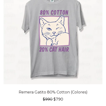
20% OFF
Remera Gatito 80% Cotton (Colores)
El
El
$
990
$
790
precio
precio