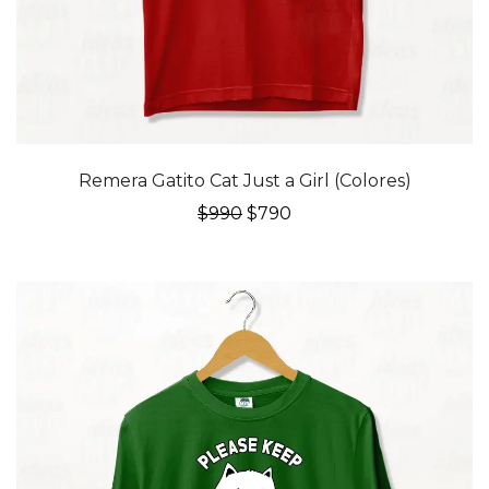
20% OFF
Remera Gatito Cat Just a Girl (Colores)
El
El
$
990
$
790
precio
precio
original
actual
era:
es:
$990.
$790.