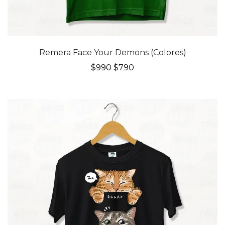
20% OFF
Remera Face Your Demons (Colores)
El
El
$
990
$
790
precio
precio
original
actual
era:
es:
$990.
$790.