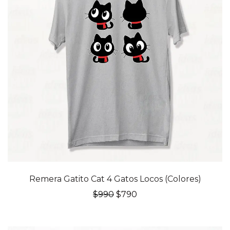
20% OFF
Remera Gatito Cat 4 Gatos Locos (Colores)
El
El
$
990
$
790
precio
precio
original
actual
era:
es: