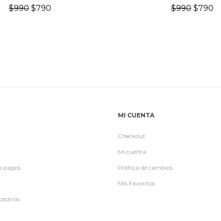
El
El
El
El
$
990
$
790
$
990
$
790
precio
precio
precio
p
original
actual
origina
a
era:
es:
era:
es
$990.
$790.
$990.
$
MI CUENTA
Checkout
Mi cuenta
s pagos
Política de cambios
Mis Favoritos
osotros