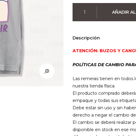
Remera
AÑADIR AL
Gatito
80%
Cotton
(Colores)
Descripción
cantidad
ATENCIÓN: BUZOS Y CANG
POLÍTICAS DE CAMBIO PAR
Las remeras tienen en todos l
nuestra tienda física.
El producto comprado deberá e
empaque y todas sus etiqueta
Debe estar sin uso y sin haber
derecho a negar el cambio de
El cambio se deberá realizar 
disponible en stock en ese mo