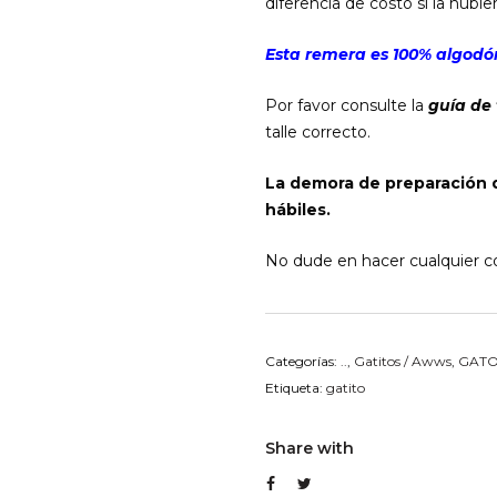
diferencia de costo si la hubier
Esta remera es 100% algodón
Por favor consulte la
guía de 
talle correcto.
La demora de preparación 
hábiles.
No dude en hacer cualquier co
Categorías:
..
,
Gatitos / Awws
,
GAT
Etiqueta:
gatito
Share with