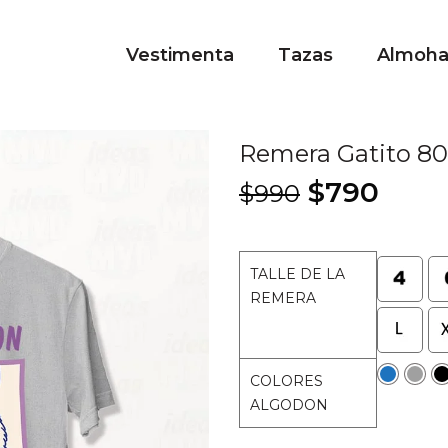
Vestimenta
Tazas
Almoh
Remera Gatito 80
El
El
$
790
$
990
precio
prec
original
actu
era:
es:
TALLE DE LA
$990.
$790
REMERA
COLORES
ALGODON