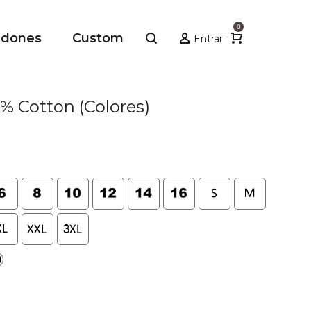
0
adones
Custom
Entrar
% Cotton (Colores)
io
al
.