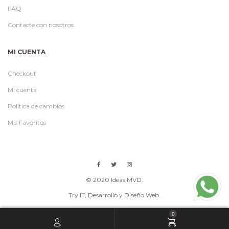
FAQ
Contacte con nosotros
MI CUENTA
Checkout
Mi cuenta
Política de cambios
Mis Favoritos
© 2020 Ideas MVD.
Try IT
, Desarrollo y Diseño Web.
0