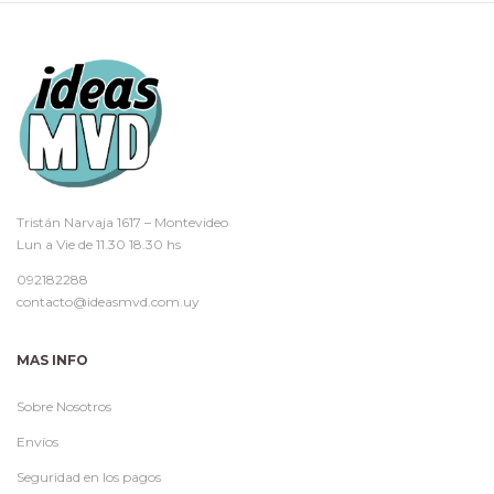
Tristán Narvaja 1617 – Montevideo
Lun a Vie de 11.30 18.30 hs
092182288
contacto@ideasmvd.com.uy
MAS INFO
Sobre Nosotros
Envíos
Seguridad en los pagos