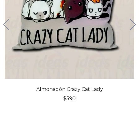
Almohadón Crazy Cat Lady
$
590