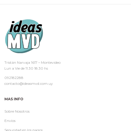
Tristán Narvaja 1617 – Montevideo
Lun a Vie de 11.30 18.30 hs
092182288
contacto@ideasmvd.com.uy
MAS INFO
Sobre Nosotros
Envíos
Seguridad en los pagos