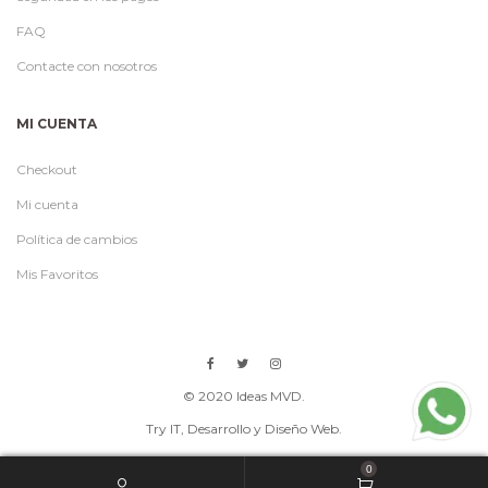
FAQ
Contacte con nosotros
MI CUENTA
Checkout
Mi cuenta
Política de cambios
Mis Favoritos
© 2020 Ideas MVD.
Try IT
, Desarrollo y Diseño Web.
0