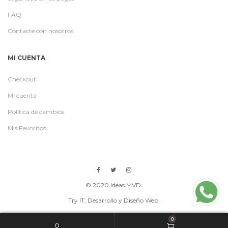
FAQ
Contacte con nosotros
MI CUENTA
Checkout
Mi cuenta
Política de cambios
Mis Favoritos
© 2020 Ideas MVD.
Try IT
, Desarrollo y Diseño Web.
0