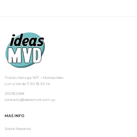
Tristán Narvaja 1617 – Montevideo
Lun a Vie de 11.30 18.30 hs
092182288
contacto@ideasmvd.com.uy
MAS INFO
Sobre Nosotros