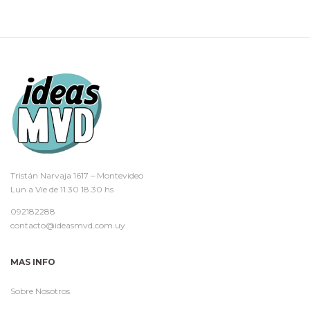
Tristán Narvaja 1617 – Montevideo
Lun a Vie de 11.30 18.30 hs
092182288
contacto@ideasmvd.com.uy
MAS INFO
Sobre Nosotros