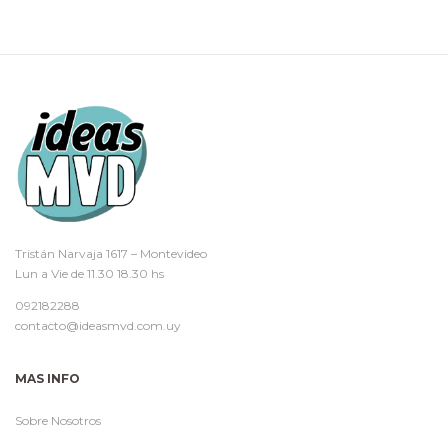
Tristán Narvaja 1617 – Montevideo
Lun a Vie de 11.30 18.30 hs
092182288
contacto@ideasmvd.com.uy
MAS INFO
Sobre Nosotros