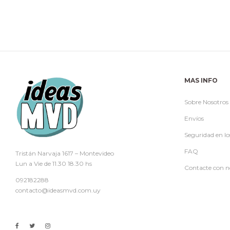
MAS INFO
Sobre Nosotros
Envíos
Seguridad en lo
FAQ
Tristán Narvaja 1617 – Montevideo
Lun a Vie de 11.30 18.30 hs
Contacte con n
092182288
contacto@ideasmvd.com.uy