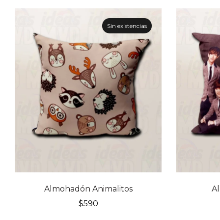
Sin existencias
Almohadón Animalitos
A
$
590