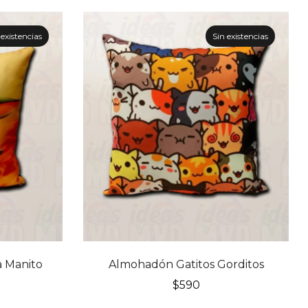
 existencias
Sin existencias
 Manito
Almohadón Gatitos Gorditos
$
590