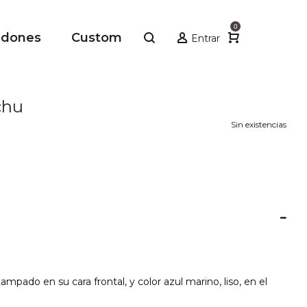
0
adones
Custom
Entrar
chu
Sin existencias
mpado en su cara frontal, y color azul marino, liso, en el