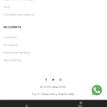
FAQ
Contacte con nosotros
MI CUENTA
Checkout
Mi cuenta
Política de cambios
Mis Favoritos
© 2020 Ideas MVD.
Try IT
, Desarrollo y Diseño Web.
0