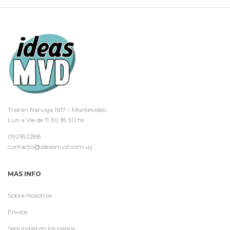
Tristán Narvaja 1617 – Montevideo
Lun a Vie de 11.30 18.30 hs
092182288
contacto@ideasmvd.com.uy
MAS INFO
Sobre Nosotros
Envíos
Seguridad en los pagos