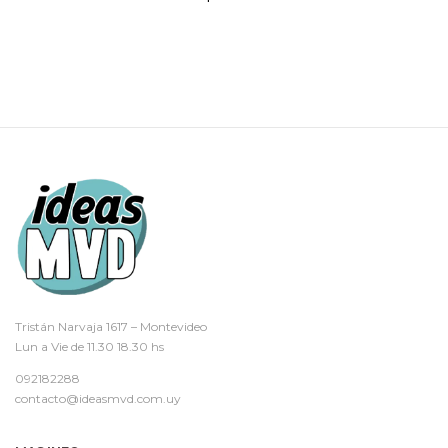
Tristán Narvaja 1617 – Montevideo
Lun a Vie de 11.30 18.30 hs
092182288
contacto@ideasmvd.com.uy