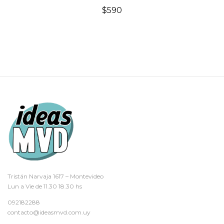
$
590
Tristán Narvaja 1617 – Montevideo
Lun a Vie de 11.30 18.30 hs
092182288
contacto@ideasmvd.com.uy