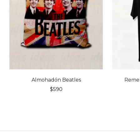
20% OFF
Almohadón Beatles
Remer
$
590