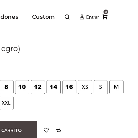
0
adones
Custom
Entrar
egro)
 CARRITO