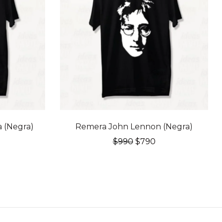
20% OFF
 (Negra)
Remera John Lennon (Negra)
El
El
$
990
$
790
recio
precio
precio
l
ctual
original
actual
:
era:
es:
790.
$990.
$790.