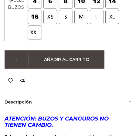
TALLES
BUZOS
Buzo
AÑADIR AL CARRITO
The
Beatles
Abbey
Road
(Negro)
cantidad
Descripción
ATENCIÓN: BUZOS Y CANGUROS NO
TIENEN CAMBIO.