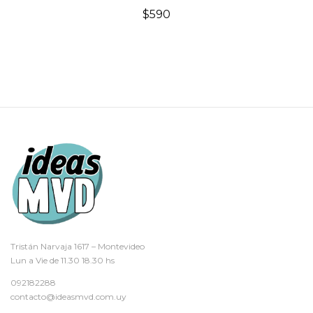
$
590
Tristán Narvaja 1617 – Montevideo
Lun a Vie de 11.30 18.30 hs
092182288
contacto@ideasmvd.com.uy