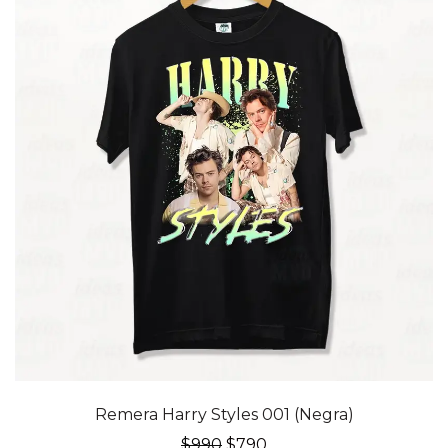
20% OFF
Remera Harry Styles 001 (Negra)
El
El
$
990
$
790