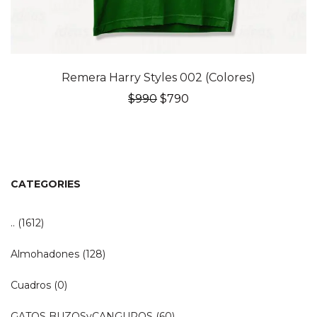
20% OFF
Remera Harry Styles 002 (Colores)
El
El
$
990
$
790
precio
precio
original
actual
era:
es:
$990.
$790.
CATEGORIES
..
(1612)
Almohadones
(128)
Cuadros
(0)
GATOS BUZOSyCANGUROS
(60)