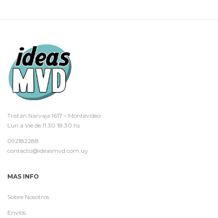
Tristán Narvaja 1617 – Montevideo
Lun a Vie de 11.30 18.30 hs
092182288
contacto@ideasmvd.com.uy
MAS INFO
Sobre Nosotros
Envíos