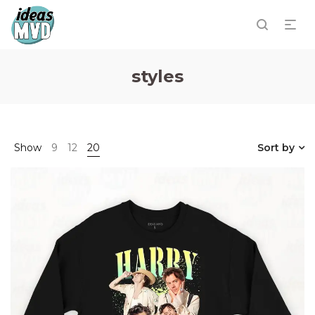
styles
Show
9
12
20
Sort by