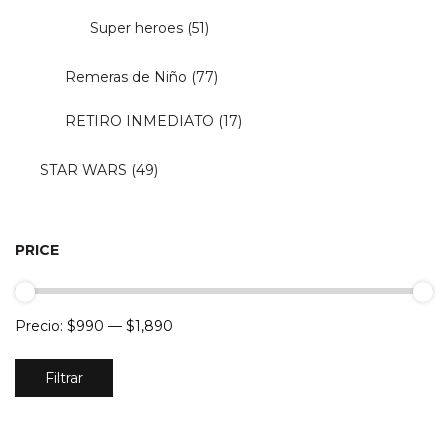
Super heroes
(51)
Remeras de Niño
(77)
RETIRO INMEDIATO
(17)
STAR WARS
(49)
PRICE
Precio:
$990
—
$1,890
Precio
Precio
Filtrar
mínimo
máximo