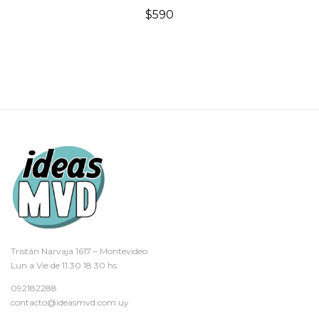
$
590
Tristán Narvaja 1617 – Montevideo
Lun a Vie de 11.30 18.30 hs
092182288
contacto@ideasmvd.com.uy