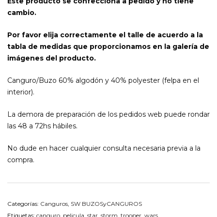
Este producto se confecciona a pedido y no tiene
cambio.
Por favor elija correctamente el talle de acuerdo a la
tabla de medidas que proporcionamos en la galería de
imágenes del producto.
Canguro/Buzo 60% algodón y 40% polyester (felpa en el
interior).
La demora de preparación de los pedidos web puede rondar
las 48 a 72hs hábiles.
No dude en hacer cualquier consulta necesaria previa a la
compra.
Categorías:
Canguros
,
SW BUZOSyCANGUROS
Etiquetas:
canguro
,
pelicula
,
star
,
storm
,
trooper
,
wars