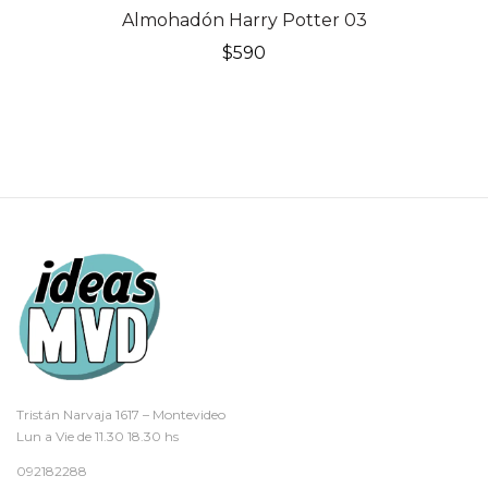
Almohadón Harry Potter 03
$
590
Tristán Narvaja 1617 – Montevideo
Lun a Vie de 11.30 18.30 hs
092182288