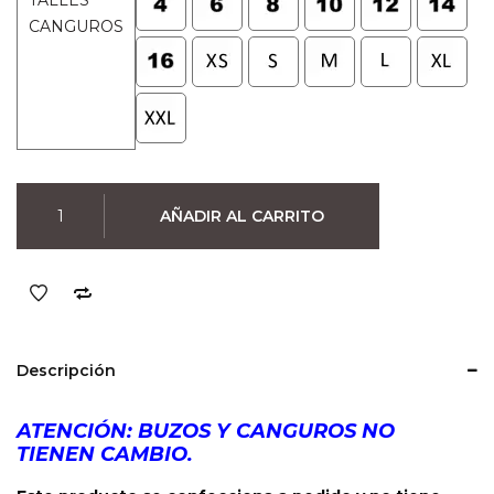
TALLES
CANGUROS
Canguro
AÑADIR AL CARRITO
Star
Wars
Storm
Trooper
Dark
Side
Descripción
(Negro)
cantidad
ATENCIÓN: BUZOS Y CANGUROS NO
TIENEN CAMBIO.