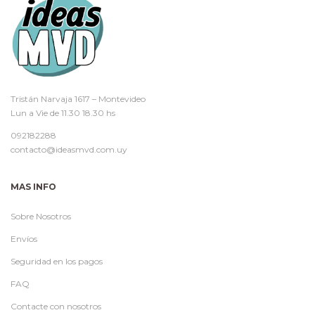
Tristán Narvaja 1617 – Montevideo
Lun a Vie de 11.30 18.30 hs
092182288
contacto@ideasmvd.com.uy
MAS INFO
Sobre Nosotros
Envíos
Seguridad en los pagos
FAQ
Contacte con nosotros