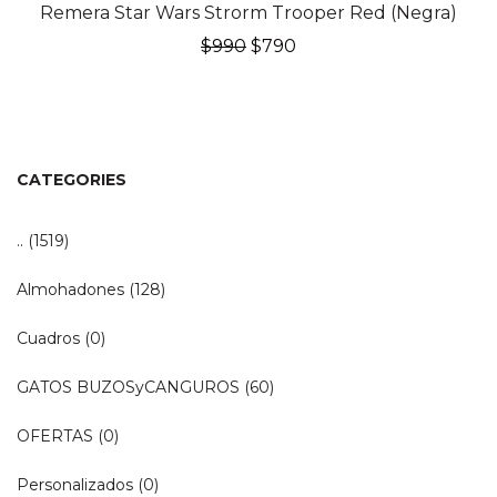
20% OFF
Remera Star Wars Strorm Trooper Red (Negra)
El
El
$
990
$
790
precio
precio
original
actual
era:
es:
$990.
$790.
CATEGORIES
..
(1519)
Almohadones
(128)
Cuadros
(0)
GATOS BUZOSyCANGUROS
(60)
OFERTAS
(0)
Personalizados
(0)