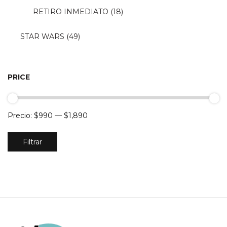
RETIRO INMEDIATO
(18)
STAR WARS
(49)
PRICE
Precio:
$990
—
$1,890
Precio
Precio
Filtrar
mínimo
máximo