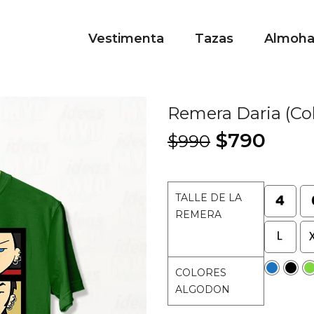
Vestimenta
Tazas
Almoh
Remera Daria (Col
El
El
$
790
$
990
precio
prec
original
actu
era:
es:
TALLE DE LA
$990.
$790
REMERA
COLORES
ALGODON