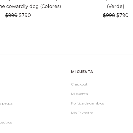
he cowardly dog (Colores)
(Verde)
El
El
El
El
$
990
$
790
$
990
$
790
precio
precio
precio
p
original
actual
origina
a
era:
es:
era:
es
$990.
$790.
$990.
$
MI CUENTA
Checkout
Mi cuenta
s pagos
Política de cambios
Mis Favoritos
osotros