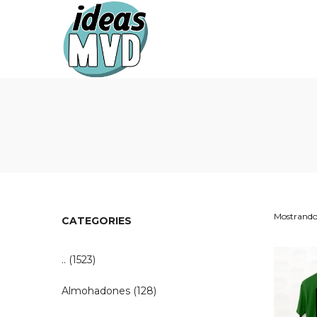
Ideas
Ideas
MVD
MVD
Mostrando 
CATEGORIES
..
(1523)
Almohadones
(128)