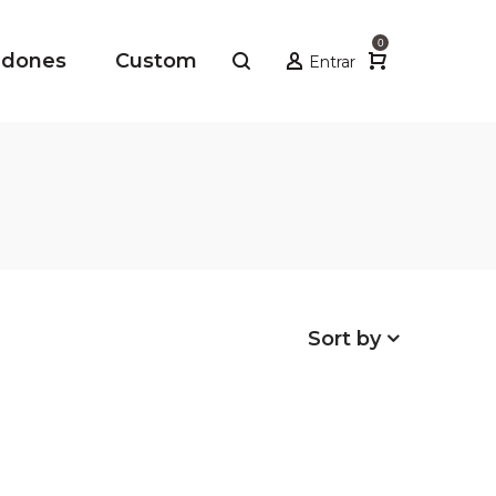
0
adones
Custom
Entrar
Sort by