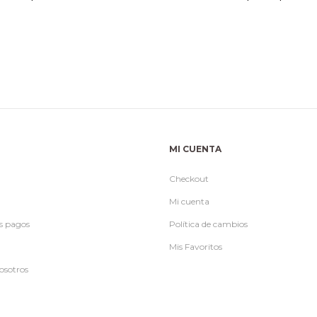
precio
p
origina
a
era:
es
$890.
$
MI CUENTA
Checkout
Mi cuenta
s pagos
Política de cambios
Mis Favoritos
osotros