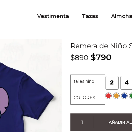
Vestimenta
Tazas
Almoh
Remera de Niño St
El
El
$
790
$
890
precio
prec
original
actu
era:
es:
talles niño
$890.
$790
COLORES
Remera
AÑADIR AL
de
Niño