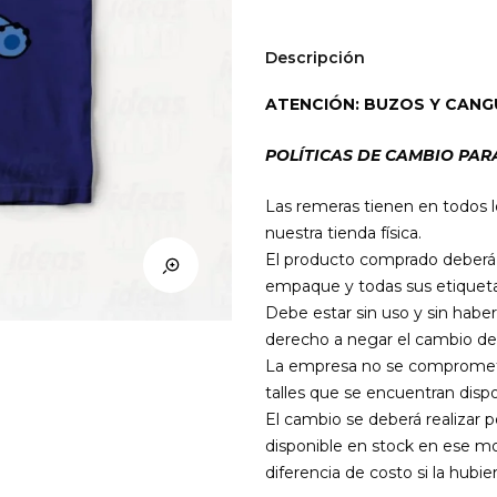
Stitch
02
Descripción
(colores)
cantidad
ATENCIÓN: BUZOS Y CANG
POLÍTICAS DE CAMBIO PAR
Las remeras tienen en todos l
nuestra tienda física.
El producto comprado deberá e
empaque y todas sus etiqueta
Debe estar sin uso y sin haber
derecho a negar el cambio de
La empresa no se compromete 
talles que se encuentran dispo
El cambio se deberá realizar 
disponible en stock en ese mo
diferencia de costo si la hubier