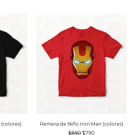
(colores)
Remera de Niño Iron Man (colores)
El
El
$
890
$
790