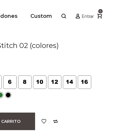
0
adones
Custom
Entrar
itch 02 (colores)
io
al
.
 CARRITO