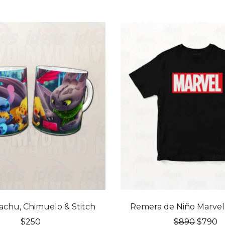
achu, Chimuelo & Stitch
Remera de Niño Marvel 
El
El
$
250
$
890
$
790