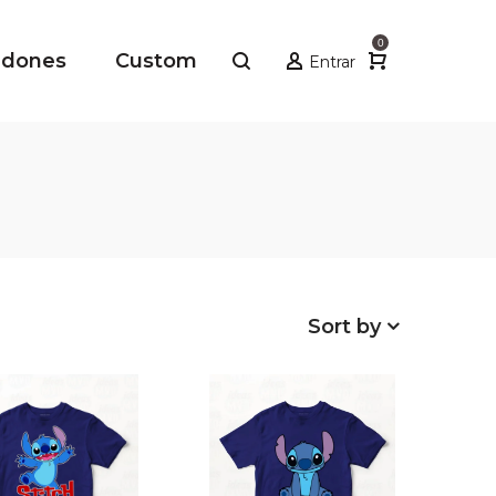
0
adones
Custom
Entrar
Sort by