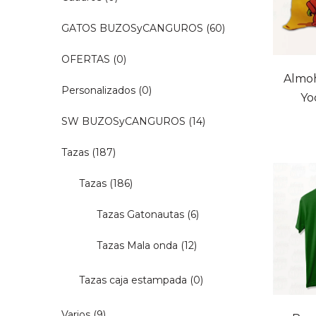
GATOS BUZOSyCANGUROS
(60)
OFERTAS
(0)
Almo
Personalizados
(0)
Yo
SW BUZOSyCANGUROS
(14)
Tazas
(187)
Tazas
(186)
Tazas Gatonautas
(6)
Tazas Mala onda
(12)
Tazas caja estampada
(0)
20% OF
RETIRO INMED
Varios
(9)