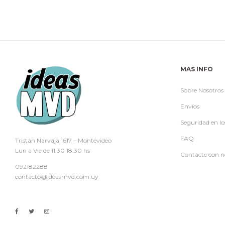
MAS INFO
Sobre Nosotros
Envíos
Seguridad en lo
FAQ
Tristán Narvaja 1617 – Montevideo
Lun a Vie de 11.30 18.30 hs
Contacte con n
092182288
contacto@ideasmvd.com.uy