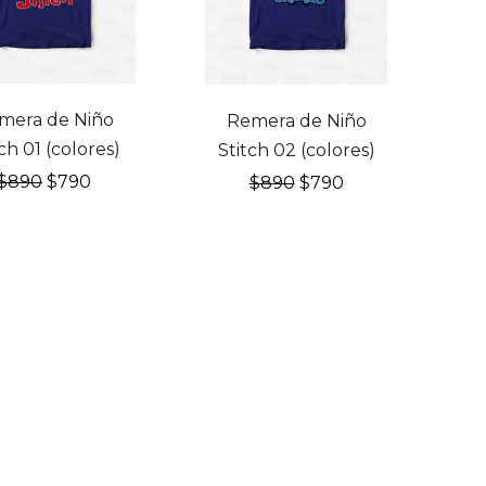
mera de Niño
Remera de Niño
ch 01 (colores)
Stitch 02 (colores)
El
El
El
El
$
890
$
790
$
890
$
790
precio
precio
precio
precio
original
actual
original
actual
era:
es:
era:
es:
$890.
$790.
$890.
$790.