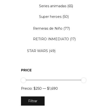
Series animadas
(65)
Super heroes
(50)
Remeras de Niño
(77)
RETIRO INMEDIATO
(17)
STAR WARS
(49)
PRICE
Precio:
$250
—
$1,690
Precio
Precio
Filtrar
mínimo
máximo