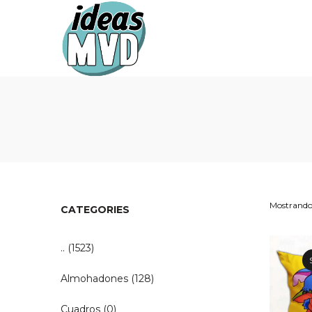
Ideas
Ideas
MVD
MVD
Mostrando 
CATEGORIES
..
(1523)
Almohadones
(128)
Cuadros
(0)