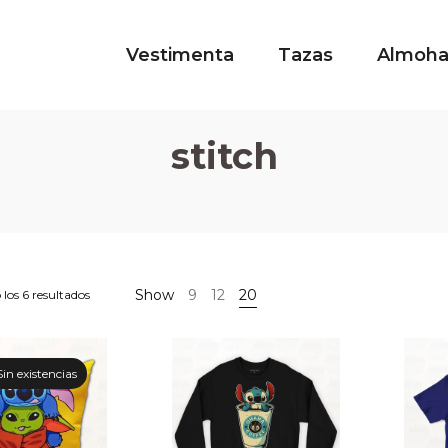
Vestimenta
Tazas
Almoh
stitch
Show
9
12
20
los 6 resultados
Sin existencias