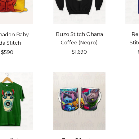
Buzo Stitch Ohana
Re
hadon Baby
Coffee (Negro)
Stit
da Stitch
$
1,690
$
590
F
IATO