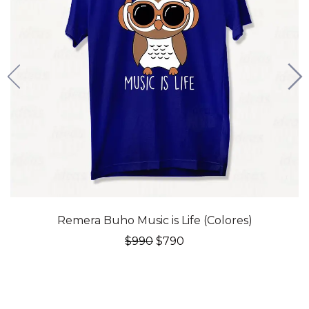
20% OFF
Remera Buho Music is Life (Colores)
El
El
$
990
$
790
precio
precio
original
actual
era:
es:
$990.
$790.