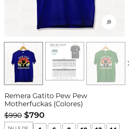
Remera Gatito Pew Pew
Motherfuckas (Colores)
El
El
$
790
$
990
precio
precio
TALLE DE