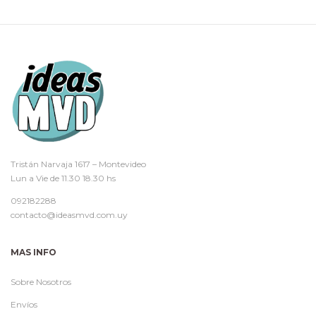
Tristán Narvaja 1617 – Montevideo
Lun a Vie de 11.30 18.30 hs
092182288
contacto@ideasmvd.com.uy
MAS INFO
Sobre Nosotros
Envíos