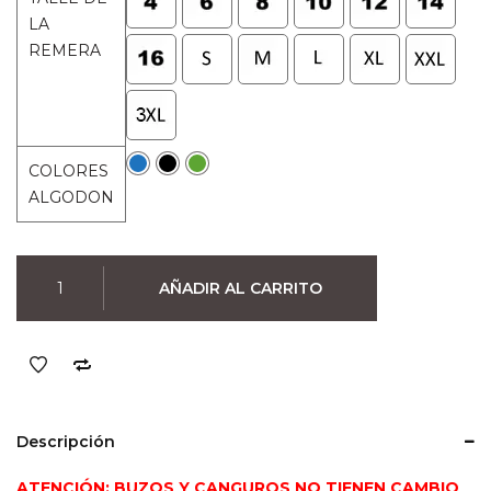
original
actual
LA
era:
es:
REMERA
$990.
$790.
COLORES
ALGODON
Remera
AÑADIR AL CARRITO
Gatito
Pew
Pew
Motherfuckas
(Colores)
cantidad
Descripción
ATENCIÓN: BUZOS Y CANGUROS NO TIENEN CAMBIO