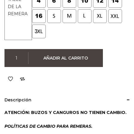
original
actual
DE LA
era:
es:
REMERA
$990.
$790.
Remera
AÑADIR AL CARRITO
Karate
Kid
Eagle
Fang
(Negra)
cantidad
Descripción
ATENCIÓN: BUZOS Y CANGUROS NO TIENEN CAMBIO.
POLÍTICAS DE CAMBIO PARA REMERAS.