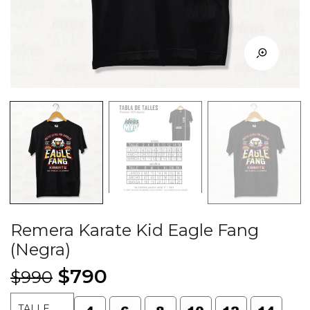
Remera Karate Kid Eagle Fang
(Negra)
El
El
$
790
$
990
precio
precio
TALLE