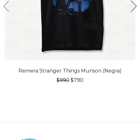
20% OFF
Remera Stranger Things Munson (Negra)
El
El
$
990
$
790
precio
precio
original
actual
era:
es:
$990.
$790.