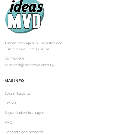
Tristán Narvaja 1617 – Montevideo
Lun a Vie de 11.30 18.30 hs
092182288
contacto@ideasmvd.com.uy
MAS INFO
Sobre Nosotros
Envíos
Seguridad en los pagos
FAQ
Contacte con nosotros