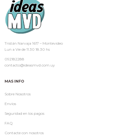
Tristán Narvaja 1617 – Montevideo
Lun a Vie de 11.30 18.30 hs
092182288
contacto@ideasmvd.com.uy
MAS INFO
Sobre Nosotros
Envíos
Seguridad en los pagos
FAQ
Contacte con nosotros