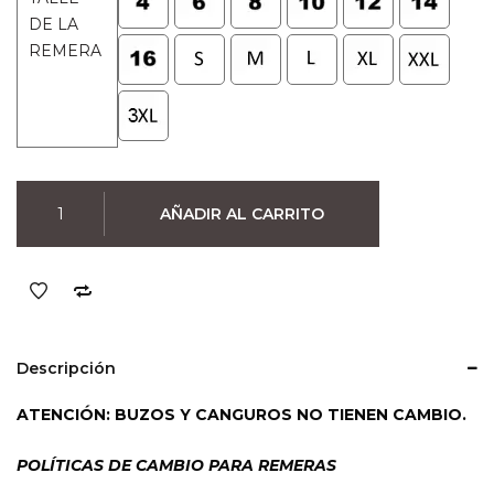
original
actual
DE LA
era:
es:
REMERA
$990.
$790.
Remera
AÑADIR AL CARRITO
Better
Call
Saul
001
(Negra)
cantidad
Descripción
ATENCIÓN: BUZOS Y CANGUROS NO TIENEN CAMBIO.
POLÍTICAS DE CAMBIO PARA REMERAS