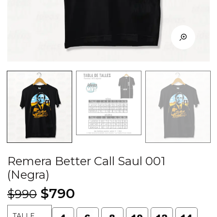
Remera Better Call Saul 001
(Negra)
El
El
$
790
$
990
precio
precio
TALLE