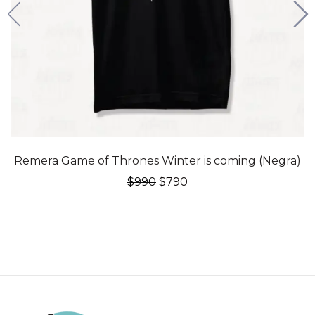
20% OFF
Remera Game of Thrones Winter is coming (Negra)
El
El
$
990
$
790
precio
precio
original
actual
era:
es:
$990.
$790.