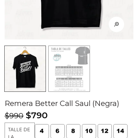
Remera Better Call Saul (Negra)
El
El
$
790
$
990
precio
precio
TALLE DE
original
actual
LA