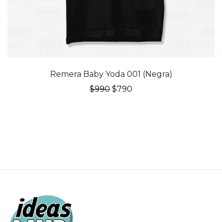
20% OFF
Remera Baby Yoda 001 (Negra)
El
El
$
990
$
790
precio
precio
original
actual
era:
es:
$990.
$790.