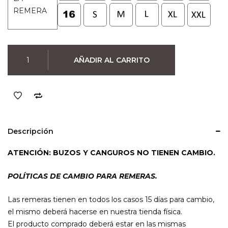
era:
es:
REMERA
$990.
$790.
Remera
AÑADIR AL CARRITO
RadioHead
(Negra)
cantidad
Descripción
ATENCIÓN: BUZOS Y CANGUROS NO TIENEN CAMBIO.
POLÍTICAS DE CAMBIO PARA REMERAS.
Las remeras tienen en todos los casos 15 días para cambio,
el mismo deberá hacerse en nuestra tienda física.
El producto comprado deberá estar en las mismas