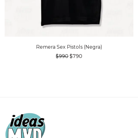
20% OFF
Remera Sex Pistols (Negra)
El
El
$
990
$
790
precio
precio
original
actual
era:
es:
$990.
$790.