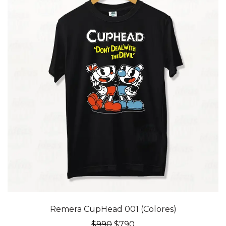
20% OFF
Remera CupHead 001 (Colores)
El
El
$
990
$
790