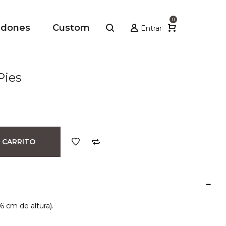
0
adones
Custom
Entrar
Pies
 CARRITO
6 cm de altura).