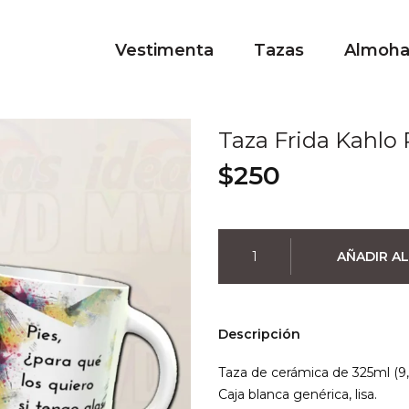
Vestimenta
Tazas
Almoh
Taza Frida Kahlo 
$
250
Taza
AÑADIR AL
Frida
Kahlo
Pies
cantidad
Descripción
Taza de cerámica de 325ml (9,
Caja blanca genérica, lisa.