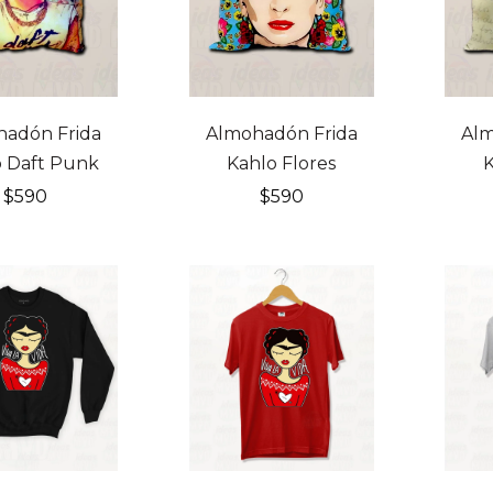
hadón Frida
Almohadón Frida
Alm
o Daft Punk
Kahlo Flores
K
$
590
$
590