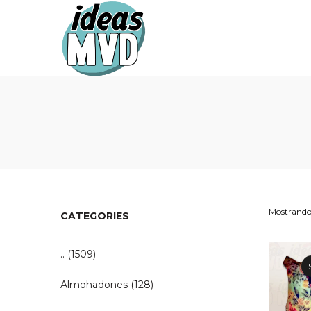
Ideas
Ideas
MVD
MVD
Mostrando 
CATEGORIES
..
(1509)
Almohadones
(128)