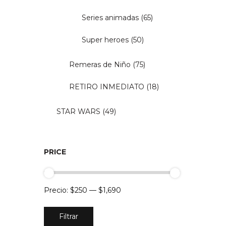
Series animadas
(65)
Super heroes
(50)
Remeras de Niño
(75)
RETIRO INMEDIATO
(18)
STAR WARS
(49)
PRICE
Precio:
$250
—
$1,690
Precio
Precio
Filtrar
mínimo
máximo