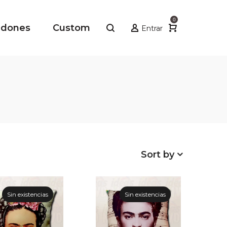
0
adones
Custom
Entrar
Sort by
Sin existencias
Sin existencias