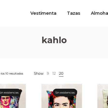
Vestimenta
Tazas
Almoh
kahlo
Show
9
12
20
los 10 resultados
Sin existencias
Sin existencias