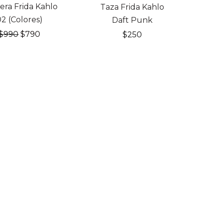
OFF
ra Frida Kahlo
Taza Frida Kahlo
02 (Colores)
Daft Punk
El
El
$
990
$
790
$
250
precio
precio
original
actual
era:
es:
$990.
$790.