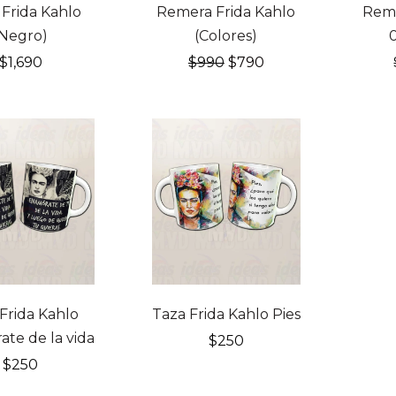
20% OFF
20% 
Frida Kahlo
Remera Frida Kahlo
Reme
(Negro)
(Colores)
El
El
$
1,690
$
990
$
790
precio
precio
original
actual
era:
es:
$990.
$790.
Frida Kahlo
Taza Frida Kahlo Pies
te de la vida
$
250
$
250