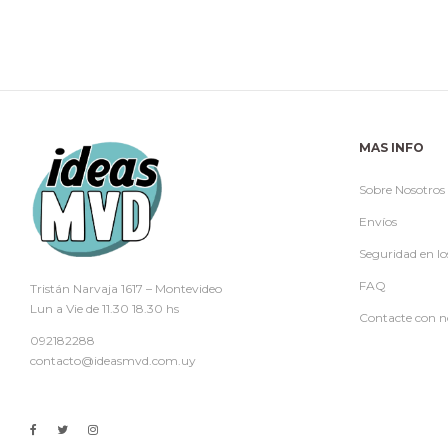
MAS INFO
Sobre Nosotros
Envíos
Seguridad en lo
FAQ
Tristán Narvaja 1617 – Montevideo
Lun a Vie de 11.30 18.30 hs
Contacte con n
092182288
contacto@ideasmvd.com.uy