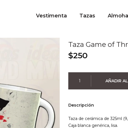
Vestimenta
Tazas
Almoh
Taza Game of Thr
$
250
Taza
AÑADIR AL
Game
of
Thrones
Lobo
Descripción
Stark
cantidad
Taza de cerámica de 325ml (9,
Caja blanca genérica, lisa.