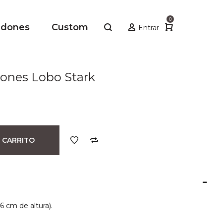
0
adones
Custom
Entrar
ones Lobo Stark
 CARRITO
6 cm de altura).