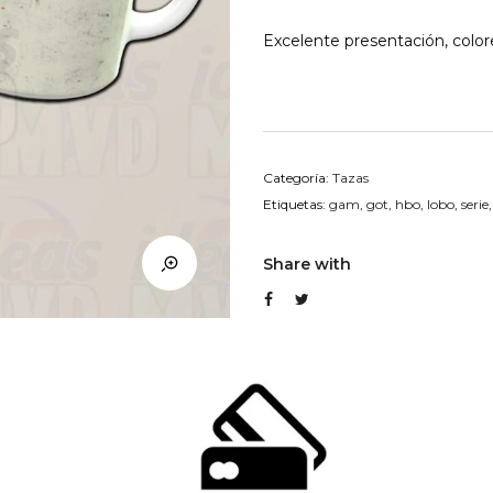
Excelente presentación, colore
Categoría:
Tazas
Etiquetas:
gam
,
got
,
hbo
,
lobo
,
serie
Share with