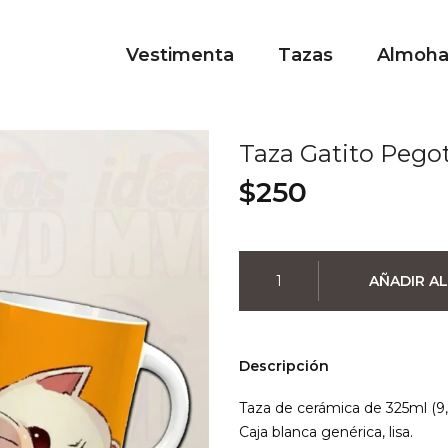
Vestimenta
Tazas
Almoh
Taza Gatito Pego
$
250
Taza
AÑADIR AL
Gatito
Pegote
cantidad
Descripción
Taza de cerámica de 325ml (9,
Caja blanca genérica, lisa.