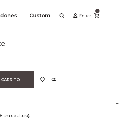
0
adones
Custom
Entrar
te
 CARRITO
6 cm de altura).