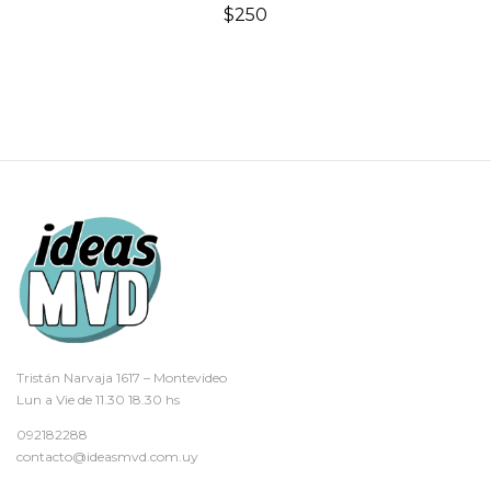
$
250
Tristán Narvaja 1617 – Montevideo
Lun a Vie de 11.30 18.30 hs
092182288
contacto@ideasmvd.com.uy