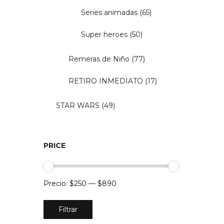
Series animadas
(65)
Super heroes
(50)
Remeras de Niño
(77)
RETIRO INMEDIATO
(17)
STAR WARS
(49)
PRICE
Precio:
$250
—
$890
Precio
Precio
Filtrar
mínimo
máximo