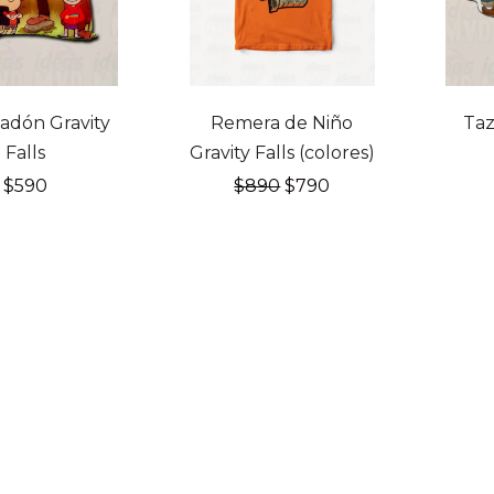
adón Gravity
Remera de Niño
Taz
Falls
Gravity Falls (colores)
El
El
$
590
$
890
$
790
precio
precio
original
actual
era:
es:
$890.
$790.