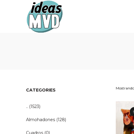
Ideas
Ideas
MVD
MVD
Mostrando 
CATEGORIES
..
(1523)
Almohadones
(128)
Cuadros
(0)