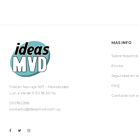
MAS INFO
Sobre Nosotros
Envíos
Seguridad en lo
FAQ
Tristán Narvaja 1617 – Montevideo
Lun a Vie de 11.30 18.30 hs
Contacte con n
092182288
contacto@ideasmvd.com.uy