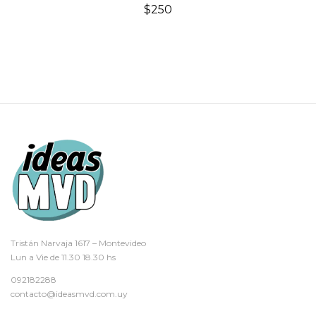
$
250
Tristán Narvaja 1617 – Montevideo
Lun a Vie de 11.30 18.30 hs
092182288
contacto@ideasmvd.com.uy