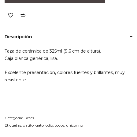
odio
a
todos
cantidad
Descripción
Taza de cerámica de 325ml (9,6 cm de altura).
Caja blanca genérica, lisa.
Excelente presentación, colores fuertes y brillantes, muy
resistente.
Categoría:
Tazas
Etiquetas:
gatito
,
gato
,
odio
,
todos
,
unicorino