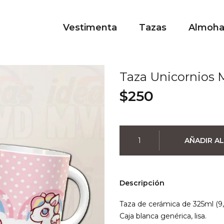
Vestimenta
Tazas
Almoh
Taza Unicornios 
$
250
Taza
AÑADIR AL
Unicornios
Mini
cantidad
Descripción
Taza de cerámica de 325ml (9,
Caja blanca genérica, lisa.