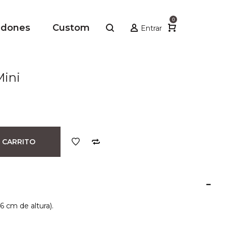
0
adones
Custom
Entrar
Mini
 CARRITO
6 cm de altura).