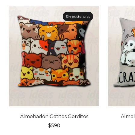
Sin existencias
Almohadón Gatitos Gorditos
Almoh
$
590