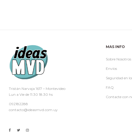
MAS INFO
Sobre Nosotros
Envíos
Seguridad en lo
FAQ
Tristán Narvaja 1617 – Montevideo
Lun a Vie de 11.30 18.30 hs
Contacte con n
092182288
contacto@ideasmvd.com.uy