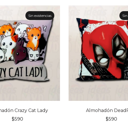
Sin existencias
Sin
adón Crazy Cat Lady
Almohadón Dead
$
590
$
590