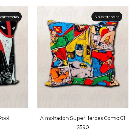
 existencias
Sin existencias
Pool
Almohadón SuperHeroes Comic 01
$
590