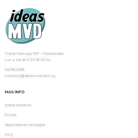
Tristán Narvaja 1617 – Montevideo
Lun a Vie de 11.30 18.30 hs
092182288
contacto@ideasmvd.com.uy
MAS INFO
Sobre Nosotros
Envíos
Seguridad en los pagos
FAQ