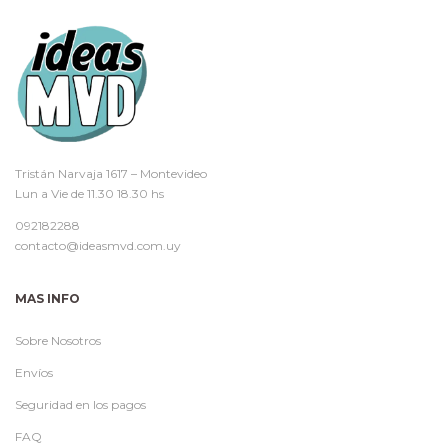
Tristán Narvaja 1617 – Montevideo
Lun a Vie de 11.30 18.30 hs
092182288
contacto@ideasmvd.com.uy
MAS INFO
Sobre Nosotros
Envíos
Seguridad en los pagos
FAQ