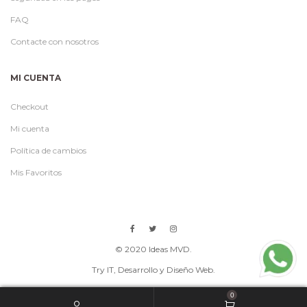
FAQ
Contacte con nosotros
MI CUENTA
Checkout
Mi cuenta
Política de cambios
Mis Favoritos
© 2020 Ideas MVD.
Try IT
, Desarrollo y Diseño Web.
0