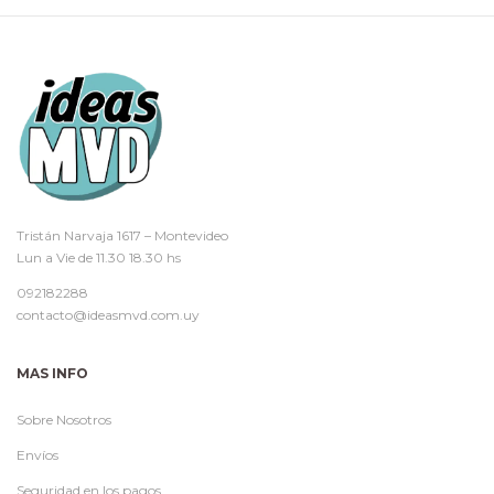
Tristán Narvaja 1617 – Montevideo
Lun a Vie de 11.30 18.30 hs
092182288
contacto@ideasmvd.com.uy
MAS INFO
Sobre Nosotros
Envíos
Seguridad en los pagos