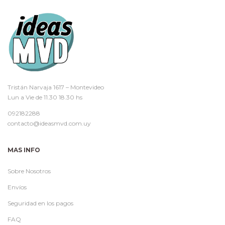
Tristán Narvaja 1617 – Montevideo
Lun a Vie de 11.30 18.30 hs
092182288
contacto@ideasmvd.com.uy
MAS INFO
Sobre Nosotros
Envíos
Seguridad en los pagos
FAQ