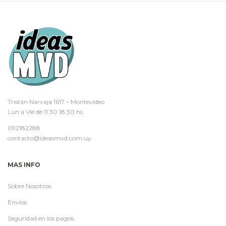
Tristán Narvaja 1617 – Montevideo
Lun a Vie de 11.30 18.30 hs
092182288
contacto@ideasmvd.com.uy
MAS INFO
Sobre Nosotros
Envíos
Seguridad en los pagos