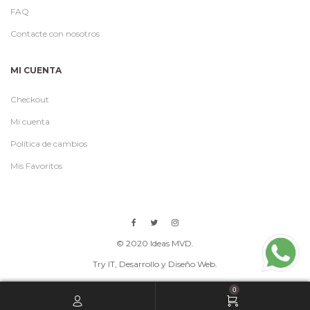
FAQ
Contacte con nosotros
MI CUENTA
Checkout
Mi cuenta
Política de cambios
Mis Favoritos
© 2020 Ideas MVD.
Try IT
, Desarrollo y Diseño Web.
0