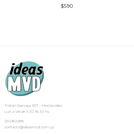
$
590
Tristán Narvaja 1617 – Montevideo
Lun a Vie de 11.30 18.30 hs
092182288
contacto@ideasmvd.com.uy