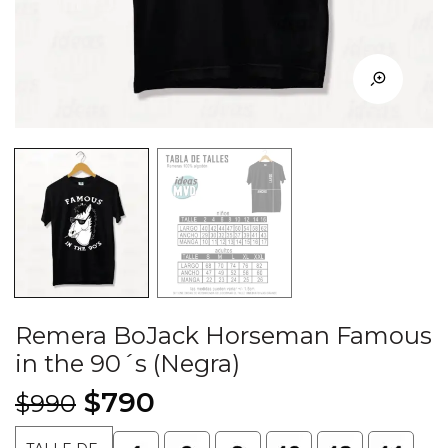
Remera BoJack Horseman Famous
in the 90´s (Negra)
El
El
$
790
$
990
precio
precio