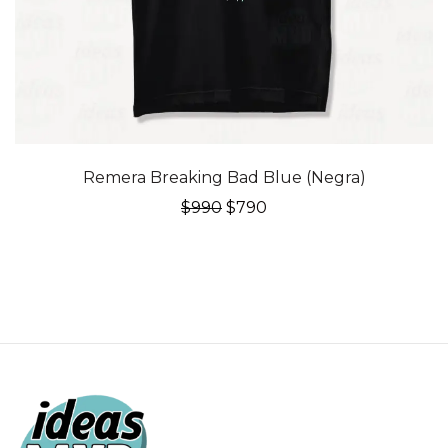
20% OFF
Remera Breaking Bad Blue (Negra)
El
El
$
990
$
790
precio
precio
original
actual
era:
es:
$990.
$790.