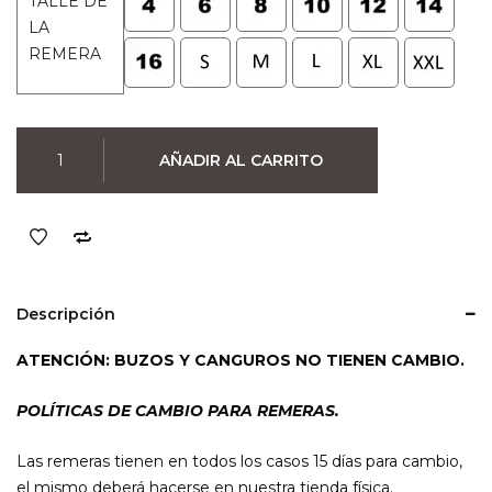
TALLE DE
original
actual
LA
era:
es:
REMERA
$990.
$790.
Remera
AÑADIR AL CARRITO
BoJack
Horseman
Famous
in
the
90
Descripción
´s
(Negra)
ATENCIÓN: BUZOS Y CANGUROS NO TIENEN CAMBIO.
cantidad
POLÍTICAS DE CAMBIO PARA REMERAS.
Las remeras tienen en todos los casos 15 días para cambio,
el mismo deberá hacerse en nuestra tienda física.