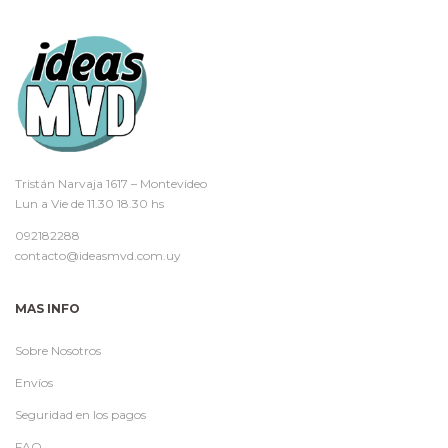
Tristán Narvaja 1617 – Montevideo
Lun a Vie de 11.30 18.30 hs
092182288
contacto@ideasmvd.com.uy
MAS INFO
Sobre Nosotros
Envíos
Seguridad en los pagos
FAQ