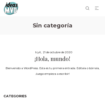
Sin categoría
Posted
by
tryit
21 de octubre de 2020
¡Hola, mundo!
on
Bienvenido a WordPress. Esta es tu primera entrada. Edítala o bórrala,
¡luego empieza a escribir!
CATEGORIES