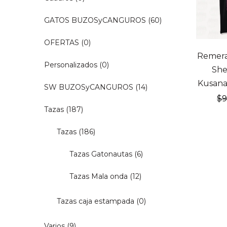
GATOS BUZOSyCANGUROS
(60)
OFERTAS
(0)
20% OF
Remera
Personalizados
(0)
She
Kusana
SW BUZOSyCANGUROS
(14)
$
Tazas
(187)
Tazas
(186)
Tazas Gatonautas
(6)
Tazas Mala onda
(12)
Tazas caja estampada
(0)
Varios
(9)