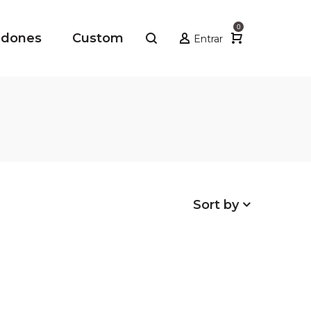
0
adones
Custom
Entrar
Sort by