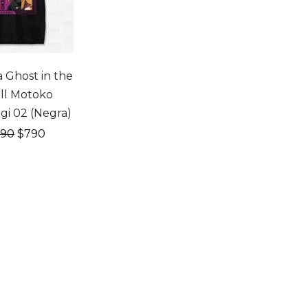
F
 Ghost in the
ll Motoko
gi 02 (Negra)
El
El
990
$
790
precio
precio
original
actual
era:
es:
$990.
$790.