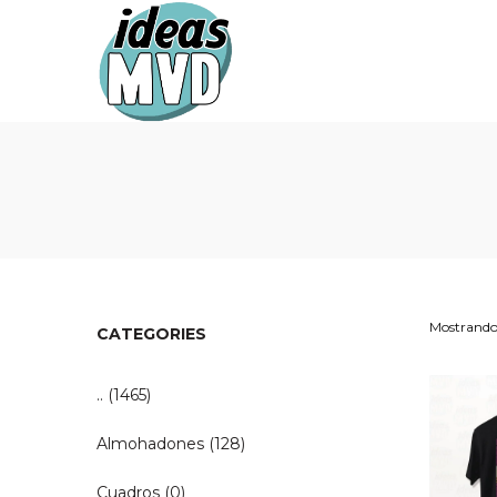
Ideas
Ideas
MVD
MVD
Mostrando 
CATEGORIES
..
(1465)
Almohadones
(128)
Cuadros
(0)