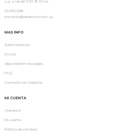
Lun a Vie de 11.30 18.30 hs
092182288
contacto@ideasmvd.com.uy
MAS INFO
Sobre Nosotros
Envíos
Seguridad en los pagos
FAQ
Contacte con nosotros
MI CUENTA
Checkout
Mi cuenta
Política de cambios