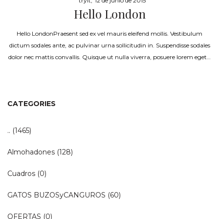
by
tryit
12 de junio de 2015
Hello London
on
Hello LondonPraesent sed ex vel mauris eleifend mollis. Vestibulum
dictum sodales ante, ac pulvinar urna sollicitudin in. Suspendisse sodales
dolor nec mattis convallis. Quisque ut nulla viverra, posuere lorem eget…
CATEGORIES
..
(1465)
Almohadones
(128)
Cuadros
(0)
GATOS BUZOSyCANGUROS
(60)
OFERTAS
(0)