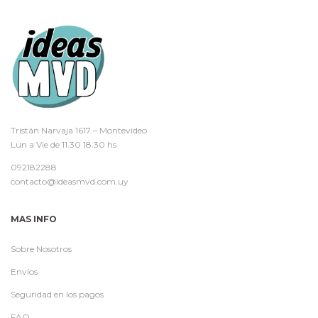
Tristán Narvaja 1617 – Montevideo
Lun a Vie de 11.30 18.30 hs
092182288
contacto@ideasmvd.com.uy
MAS INFO
Sobre Nosotros
Envíos
Seguridad en los pagos
FAQ